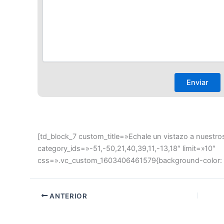
[td_block_7 custom_title=»Echale un vistazo a nuestro
category_ids=»-51,-50,21,40,39,11,-13,18″ limit=»10″
css=».vc_custom_1603406461579{background-color: #ff
ANTERIOR