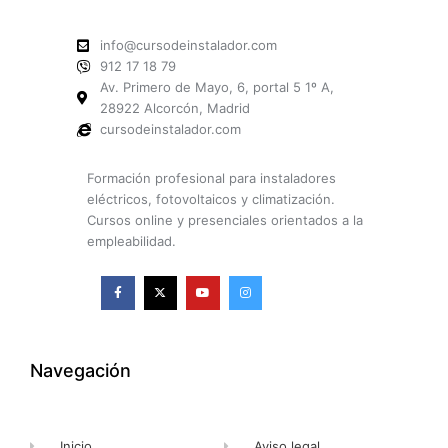
info@cursodeinstalador.com
912 17 18 79
Av. Primero de Mayo, 6, portal 5 1º A,
28922 Alcorcón, Madrid
cursodeinstalador.com
Formación profesional para instaladores
eléctricos, fotovoltaicos y climatización.
Cursos online y presenciales orientados a la
empleabilidad.
F
X
Y
I
a
-
o
n
c
t
u
s
e
w
t
t
b
i
u
a
o
t
b
g
o
t
e
r
k
e
a
Navegación
-
r
m
f
Inicio
Aviso legal