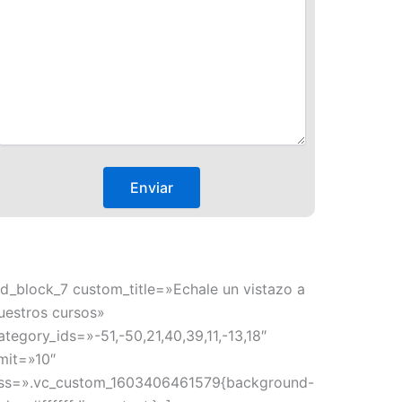
td_block_7 custom_title=»Echale un vistazo a
uestros cursos»
ategory_ids=»-51,-50,21,40,39,11,-13,18″
imit=»10″
ss=».vc_custom_1603406461579{background-