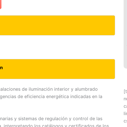
ón
stalaciones de iluminación interior y alumbrado
[
encias de eficiencia energética indicadas en la
n
c
l
minarias y sistemas de regulación y control de las
c
, interpretando los catálogos y certificados de los