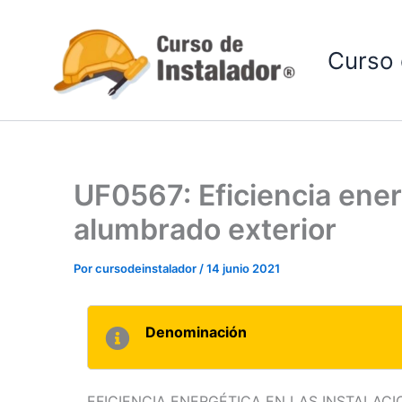
Ir
al
Curso 
contenido
UF0567: Eficiencia energ
alumbrado exterior
Por
cursodeinstalador
/
14 junio 2021
Denominación
EFICIENCIA ENERGÉTICA EN LAS INSTALACI