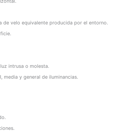
izontal.
a de velo equivalente producida por el entorno.
icie.
luz intrusa o molesta.
l, media y general de iluminancias.
do.
ciones.