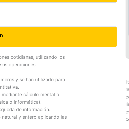
ón
nes cotidianas, utilizando los
sus operaciones.
números y se han utilizado para
[
titativa.
n
n mediante cálculo mental o
c
sica o informática).
l
úsqueda de información.
c
natural y entero aplicando las
c