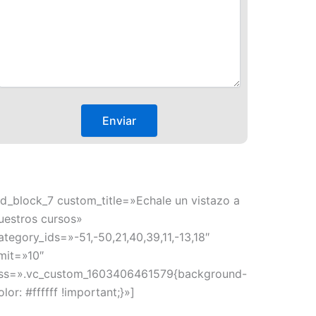
td_block_7 custom_title=»Echale un vistazo a
uestros cursos»
ategory_ids=»-51,-50,21,40,39,11,-13,18″
imit=»10″
ss=».vc_custom_1603406461579{background-
olor: #ffffff !important;}»]