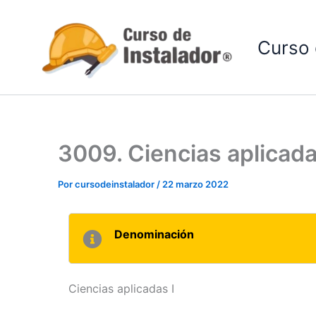
Ir
al
Curso 
contenido
3009. Ciencias aplicada
Por
cursodeinstalador
/
22 marzo 2022
Denominación
Ciencias aplicadas I