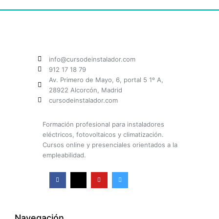
info@cursodeinstalador.com
912 17 18 79
Av. Primero de Mayo, 6, portal 5 1º A,
28922 Alcorcón, Madrid
cursodeinstalador.com
Formación profesional para instaladores
eléctricos, fotovoltaicos y climatización.
Cursos online y presenciales orientados a la
empleabilidad.
F
X
Y
I
a
-
o
n
c
t
u
s
e
w
t
t
b
i
u
a
o
t
b
g
o
t
e
r
k
e
a
Navegación