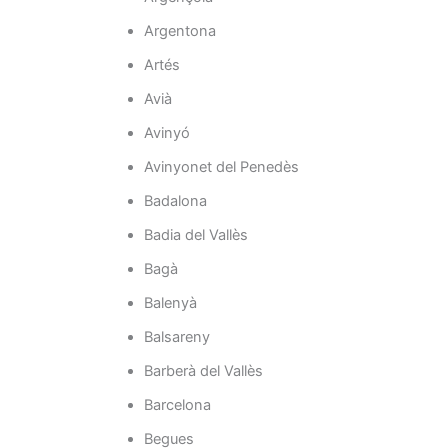
Argentona
Artés
Avià
Avinyó
Avinyonet del Penedès
Badalona
Badia del Vallès
Bagà
Balenyà
Balsareny
Barberà del Vallès
Barcelona
Begues