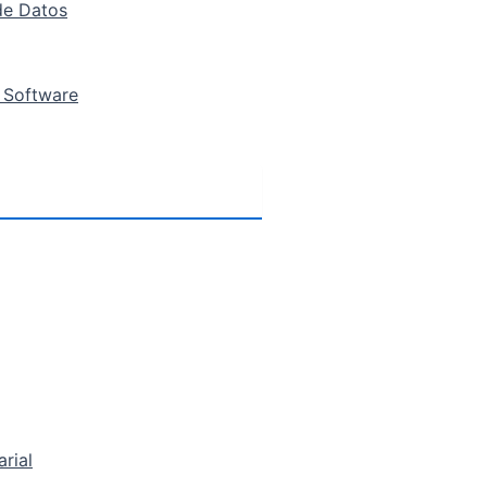
de Datos
 Software
arial