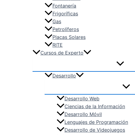
TMV – Transporte y Mantenimiento 
Fontanería
VIC – Vidrio y Cerámica
Frigoríficas
Gas
Petrolíferos
Placas Solares
RITE
Cursos de Experto
Desarrollo
Desarrollo Web
Ciencias de la Información
Desarrollo Móvil
Lenguajes de Programación
Desarrollo de Videojuegos