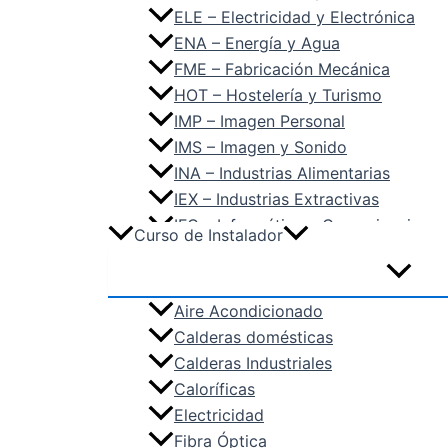
ELE – Electricidad y Electrónica
ENA – Energía y Agua
FME – Fabricación Mecánica
HOT – Hostelería y Turismo
IMP – Imagen Personal
IMS – Imagen y Sonido
INA – Industrias Alimentarias
IEX – Industrias Extractivas
IFC – Informática y Comunicaciones
Curso de Instalador
IMA – Instalación y Mantenimiento
MAM – Madera, Mueble y Corcho
MAP – Marítimo Pesquera
Aire Acondicionado
QUI – Química
Calderas domésticas
SAN – Sanidad
Calderas Industriales
SEA – Seguridad y Medio Ambiente
Caloríficas
SSC – Servicios Socioculturales y 
Electricidad
TCP – Textil, Confección y Piel
Fibra Óptica