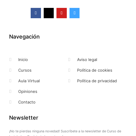
F
X
Y
I
a
-
o
n
c
t
u
s
e
w
t
t
b
i
u
a
o
t
b
g
o
t
e
r
k
e
a
Navegación
-
r
m
f
Inicio
Aviso legal
Cursos
Política de cookies
Aula Virtual
Política de privacidad
Opiniones
Contacto
Newsletter
¡No te pierdas ninguna novedad! Suscríbete a la newsletter de Curso de