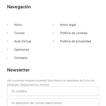
o
t
e
r
k
e
a
Navegación
-
r
m
f
Inicio
Aviso legal
Cursos
Política de cookies
Aula Virtual
Política de privacidad
Opiniones
Contacto
Newsletter
¡No te pierdas ninguna novedad! Suscríbete a la newsletter de Curso de
Instalador. ¡Regístrate hoy mismo!
Name
Email