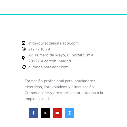
info@cursodeinstalador.com
912 17 18 79
Av. Primero de Mayo, 6, portal 5 1º A,
28922 Alcorcón, Madrid
cursodeinstalador.com
Formación profesional para instaladores
eléctricos, fotovoltaicos y climatización.
Cursos online y presenciales orientados a la
empleabilidad.
F
X
Y
I
a
-
o
n
c
t
u
s
e
w
t
t
b
i
u
a
o
t
b
g