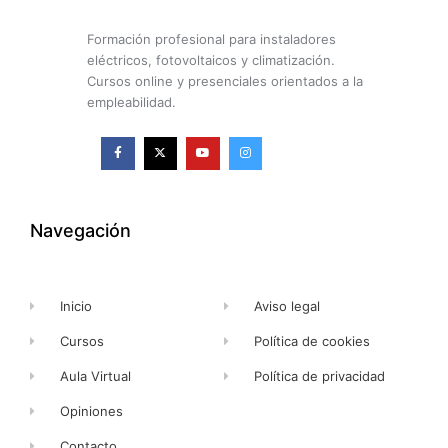
Formación profesional para instaladores
eléctricos, fotovoltaicos y climatización.
Cursos online y presenciales orientados a la
empleabilidad.
F
X
Y
I
a
-
o
n
c
t
u
s
e
w
t
t
b
i
u
a
o
t
b
g
o
t
e
r
k
e
a
Navegación
-
r
m
f
Inicio
Aviso legal
Cursos
Política de cookies
Aula Virtual
Política de privacidad
Opiniones
Contacto