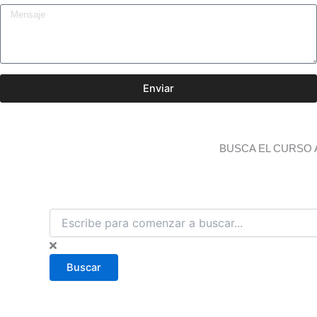
Enviar
BUSCA EL CURSO 
B
u
s
c
Buscar
a
r