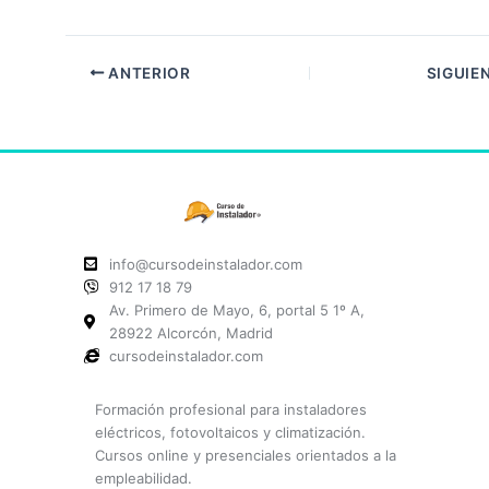
ANTERIOR
SIGUIE
info@cursodeinstalador.com
912 17 18 79
Av. Primero de Mayo, 6, portal 5 1º A,
28922 Alcorcón, Madrid
cursodeinstalador.com
Formación profesional para instaladores
eléctricos, fotovoltaicos y climatización.
Cursos online y presenciales orientados a la
empleabilidad.