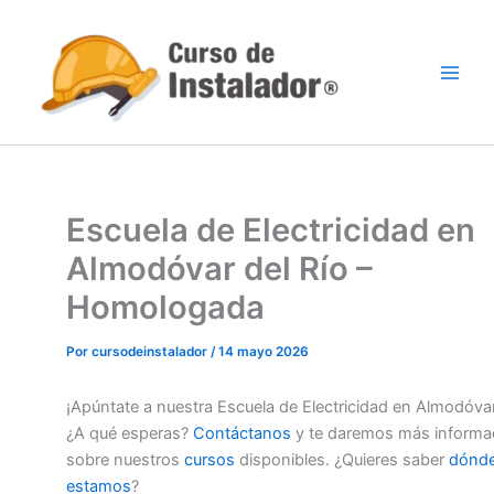
Ir
al
contenido
Escuela de Electricidad en
Almodóvar del Río –
Homologada
Por
cursodeinstalador
/
14 mayo 2026
¡Apúntate a nuestra Escuela de Electricidad en Almodóvar
¿A qué esperas?
Contáctanos
y te daremos más informa
sobre nuestros
cursos
disponibles. ¿Quieres saber
dónd
estamos
?