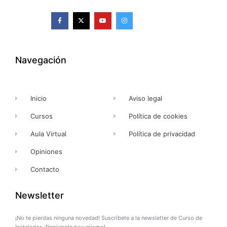
F
X
Y
I
a
-
o
n
c
t
u
s
e
w
t
t
b
i
u
a
o
t
b
g
o
t
e
r
k
e
a
Navegación
-
r
m
f
Inicio
Aviso legal
Cursos
Política de cookies
Aula Virtual
Política de privacidad
Opiniones
Contacto
Newsletter
¡No te pierdas ninguna novedad! Suscríbete a la newsletter de Curso de