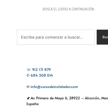
BUSCA EL CURSO A CONTINUACIÓN:
B
u
Bu
s
c
a
r
☏ 912 171 879
✆ 684 308 014
✉ info@cursodeinstalador.com
🖈 Av. Primero de Mayo 6,
28922 – Alcorcón, Mad
España