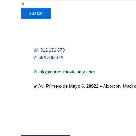
s
c
Buscar
a
r
☏ 912 171 879
✆ 684 308 014
✉ info@cursodeinstalador.com
🖈 Av. Primero de Mayo 6,
28922 – Alcorcón, Madri