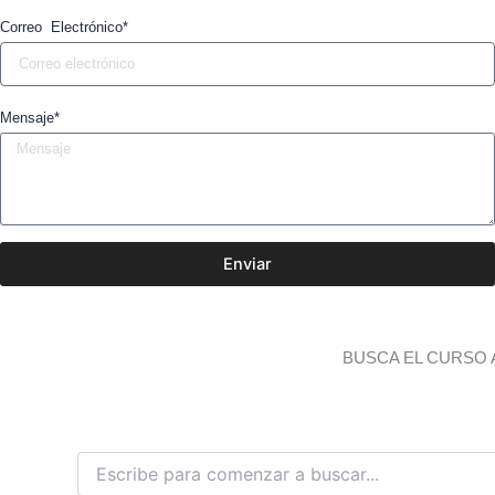
Correo Electrónico*
Mensaje*
Enviar
BUSCA EL CURSO 
B
u