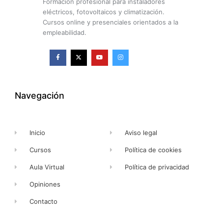
Formación profesional para instaladores
eléctricos, fotovoltaicos y climatización.
Cursos online y presenciales orientados a la
empleabilidad.
F
X
Y
I
a
-
o
n
c
t
u
s
e
w
t
t
b
i
u
a
o
t
b
g
o
t
e
r
k
e
a
Navegación
-
r
m
f
Inicio
Aviso legal
Cursos
Política de cookies
Aula Virtual
Política de privacidad
Opiniones
Contacto