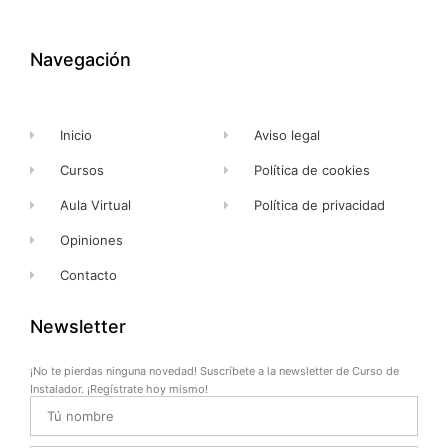
e
w
t
t
b
i
u
a
o
t
b
g
o
t
e
r
k
e
a
Navegación
-
r
m
f
Inicio
Aviso legal
Cursos
Política de cookies
Aula Virtual
Política de privacidad
Opiniones
Contacto
Newsletter
¡No te pierdas ninguna novedad! Suscríbete a la newsletter de Curso de
Instalador. ¡Regístrate hoy mismo!
Name