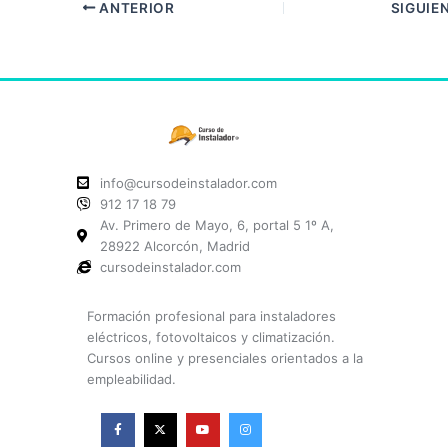
ANTERIOR
SIGUIE
info@cursodeinstalador.com
912 17 18 79
Av. Primero de Mayo, 6, portal 5 1º A,
28922 Alcorcón, Madrid
cursodeinstalador.com
Formación profesional para instaladores
eléctricos, fotovoltaicos y climatización.
Cursos online y presenciales orientados a la
empleabilidad.
F
X
Y
I
a
-
o
n
c
t
u
s