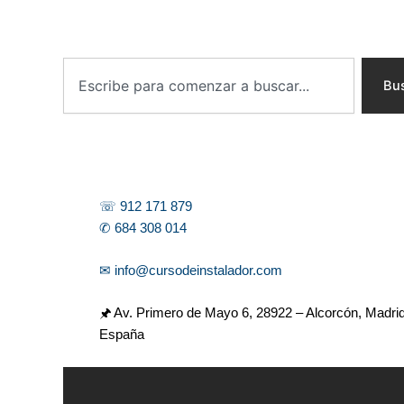
B
u
Bu
s
c
a
r
☏ 912 171 879
✆ 684 308 014
✉ info@cursodeinstalador.com
🖈 Av. Primero de Mayo 6,
28922 – Alcorcón, Madrid
España