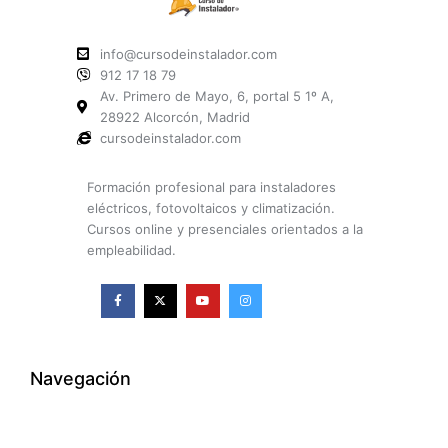
info@cursodeinstalador.com
912 17 18 79
Av. Primero de Mayo, 6, portal 5 1º A,
28922 Alcorcón, Madrid
cursodeinstalador.com
Formación profesional para instaladores
eléctricos, fotovoltaicos y climatización.
Cursos online y presenciales orientados a la
empleabilidad.
F
X
Y
I
a
-
o
n
c
t
u
s
e
w
t
t
b
i
u
a
o
t
b
g
o
t
e
r
k
e
a
Navegación
-
r
m
f