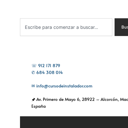
B
u
Bu
s
c
a
r
☏ 912 171 879
✆ 684 308 014
✉ info@cursodeinstalador.com
🖈 Av. Primero de Mayo 6,
28922 – Alcorcón, Mad
España