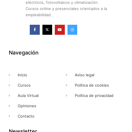
eléctricos, fotovoltaicos y climatización.
Cursos online y presenciales orientados a la
empleabilidad.
F
X
Y
I
a
-
o
n
c
t
u
s
e
w
t
t
b
i
u
a
o
t
b
g
o
t
e
r
k
e
a
Navegación
-
r
m
f
Inicio
Aviso legal
Cursos
Política de cookies
Aula Virtual
Política de privacidad
Opiniones
Contacto
Newsletter