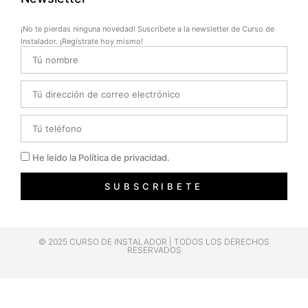
¡No te pierdas ninguna novedad! Suscríbete a la newsletter de Curso de
Instalador. ¡Regístrate hoy mismo!
Name
Email
Telefono
Privacidad
He leído la Política de privacidad.
SUBSCRIBETE
© 2025 CURSO DE INSTALADOR | TODOS LOS DERECHOS
RESERVADOS