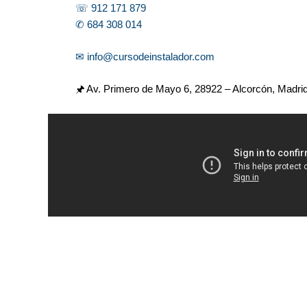
☏ 912 171 879
✆ 684 308 014
✉ info@cursodeinstalador.com
🖈 Av. Primero de Mayo 6,
28922 – Alcorcón, Madri