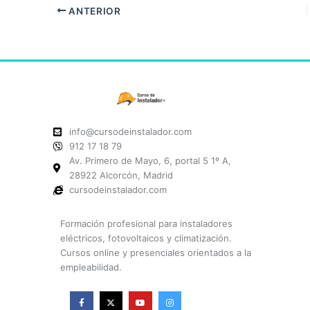
ANTERIOR
info@cursodeinstalador.com
912 17 18 79
Av. Primero de Mayo, 6, portal 5 1º A,
28922 Alcorcón, Madrid
cursodeinstalador.com
Formación profesional para instaladores
eléctricos, fotovoltaicos y climatización.
Cursos online y presenciales orientados a la
empleabilidad.
F
X
Y
I
a
-
o
n