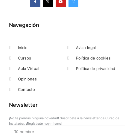
a
-
o
n
c
t
u
s
e
w
t
t
b
i
u
a
o
t
b
g
o
t
e
r
k
e
a
Navegación
-
r
m
f
Inicio
Aviso legal
Cursos
Política de cookies
Aula Virtual
Política de privacidad
Opiniones
Contacto
Newsletter
¡No te pierdas ninguna novedad! Suscríbete a la newsletter de Curso de
Instalador. ¡Regístrate hoy mismo!
Name