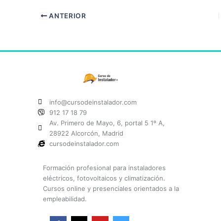
ANTERIOR
info@cursodeinstalador.com
912 17 18 79
Av. Primero de Mayo, 6, portal 5 1º A,
28922 Alcorcón, Madrid
cursodeinstalador.com
Formación profesional para instaladores
eléctricos, fotovoltaicos y climatización.
Cursos online y presenciales orientados a la
empleabilidad.
F
X
Y
I