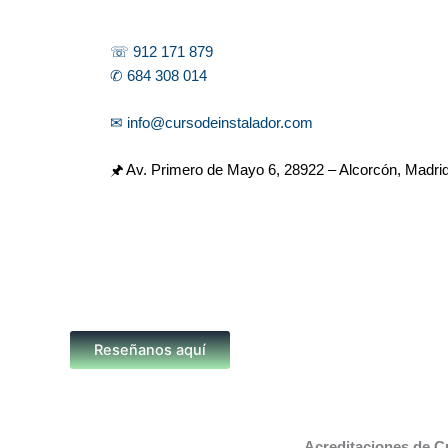
☏ 912 171 879
✆ 684 308 014
✉ info@cursodeinstalador.com
🖈 Av. Primero de Mayo 6,
28922 – Alcorcón, Madri
Reseñanos aquí
Acreditaciones de C