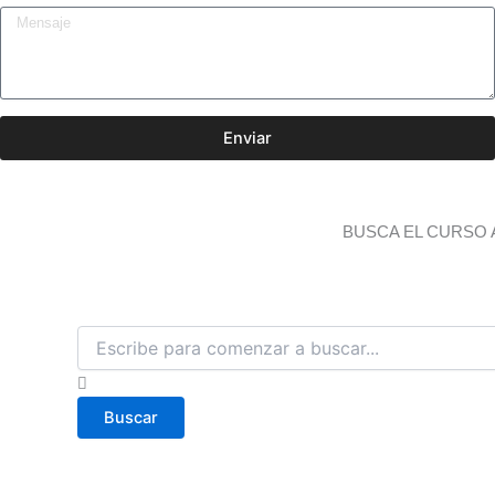
Enviar
BUSCA EL CURSO 
B
u
s
c
Buscar
a
r