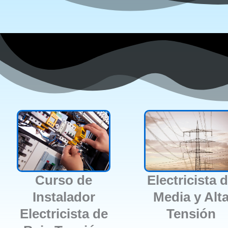
Curso de
Electricista 
Instalador
Media y Alt
Electricista de
Tensión