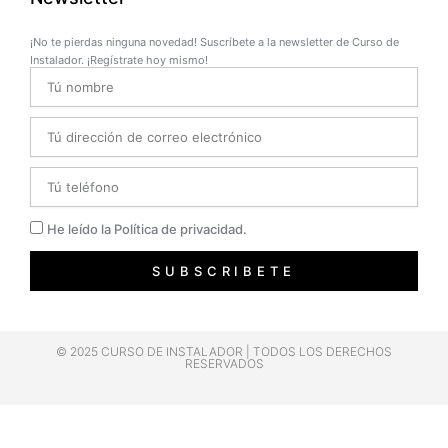
¡No te pierdas ninguna novedad! Suscríbete a la newsletter de Curso de
Instalador. ¡Regístrate hoy mismo!
Name
Email
Telefono
Privacidad
He leído la Política de privacidad.
SUBSCRIBETE
© 2025 CURSO DE INSTALADOR | TODOS LOS DERECHOS
RESERVADOS