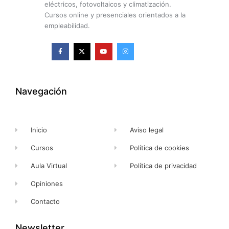
eléctricos, fotovoltaicos y climatización.
Cursos online y presenciales orientados a la
empleabilidad.
F
X
Y
I
a
-
o
n
c
t
u
s
e
w
t
t
b
i
u
a
o
t
b
g
o
t
e
r
k
e
a
Navegación
-
r
m
f
Inicio
Aviso legal
Cursos
Política de cookies
Aula Virtual
Política de privacidad
Opiniones
Contacto
Newsletter