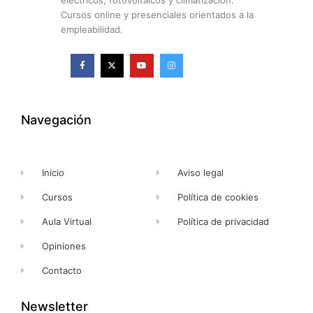
eléctricos, fotovoltaicos y climatización.
Cursos online y presenciales orientados a la
empleabilidad.
F
X
Y
I
a
-
o
n
c
t
u
s
e
w
t
t
b
i
u
a
o
t
b
g
o
t
e
r
k
e
a
Navegación
-
r
m
f
Inicio
Aviso legal
Cursos
Política de cookies
Aula Virtual
Política de privacidad
Opiniones
Contacto
Newsletter