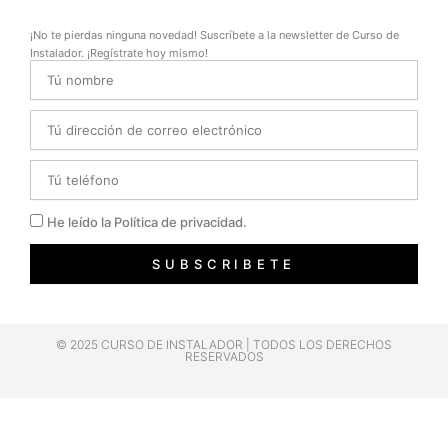
¡No te pierdas ninguna novedad! Suscríbete a la newsletter de Curso de
Instalador. ¡Regístrate hoy mismo!
Name
Email
Telefono
Privacidad
He leído la Política de privacidad.
SUBSCRIBETE
© 2025 CURSO DE INSTALADOR | TODOS LOS DERECHOS
RESERVADOS