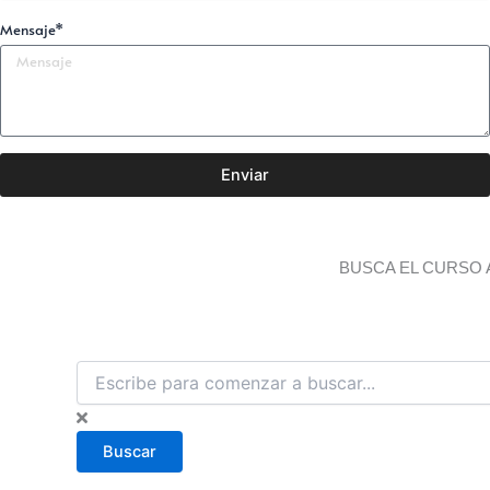
Mensaje*
Enviar
BUSCA EL CURSO 
B
u
s
c
Buscar
a
r