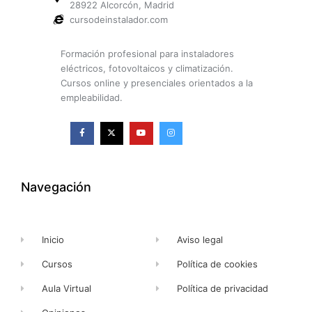
28922 Alcorcón, Madrid
cursodeinstalador.com
Formación profesional para instaladores
eléctricos, fotovoltaicos y climatización.
Cursos online y presenciales orientados a la
empleabilidad.
F
X
Y
I
a
-
o
n
c
t
u
s
e
w
t
t
b
i
u
a
o
t
b
g
o
t
e
r
k
e
a
Navegación
-
r
m
f
Inicio
Aviso legal
Cursos
Política de cookies
Aula Virtual
Política de privacidad