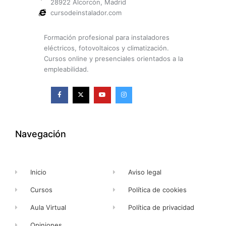
28922 Alcorcón, Madrid
cursodeinstalador.com
Formación profesional para instaladores
eléctricos, fotovoltaicos y climatización.
Cursos online y presenciales orientados a la
empleabilidad.
F
X
Y
I
a
-
o
n
c
t
u
s
e
w
t
t
b
i
u
a
o
t
b
g
o
t
e
r
k
e
a
Navegación
-
r
m
f
Inicio
Aviso legal
Cursos
Política de cookies
Aula Virtual
Política de privacidad
Opiniones