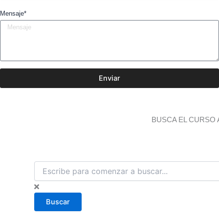
Mensaje*
Enviar
BUSCA EL CURSO 
B
u
s
c
Buscar
a
r