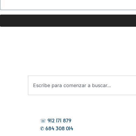
B
u
s
c
a
r
☏ 912 171 879
✆ 684 308 014