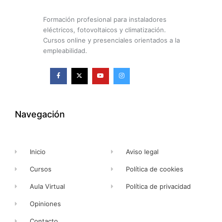
Formación profesional para instaladores
eléctricos, fotovoltaicos y climatización.
Cursos online y presenciales orientados a la
empleabilidad.
F
X
Y
I
a
-
o
n
c
t
u
s
e
w
t
t
b
i
u
a
o
t
b
g
o
t
e
r
k
e
a
Navegación
-
r
m
f
Inicio
Aviso legal
Cursos
Política de cookies
Aula Virtual
Política de privacidad
Opiniones
Contacto