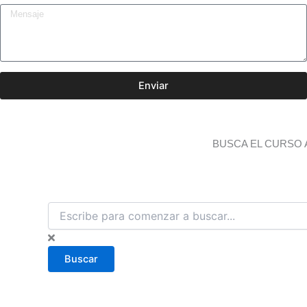
Enviar
BUSCA EL CURSO 
B
u
s
c
Buscar
a
r