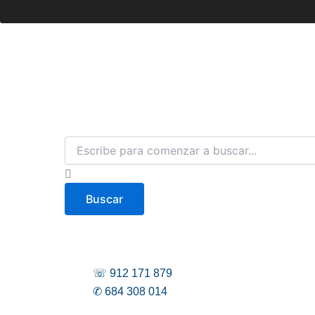
B
u
s
c
Buscar
a
r
☏ 912 171 879
✆ 684 308 014