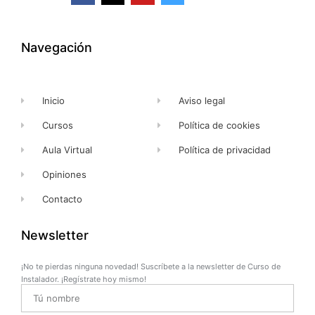
c
t
u
s
e
w
t
t
b
i
u
a
o
t
b
g
o
t
e
r
k
e
a
Navegación
-
r
m
f
Inicio
Aviso legal
Cursos
Política de cookies
Aula Virtual
Política de privacidad
Opiniones
Contacto
Newsletter
¡No te pierdas ninguna novedad! Suscríbete a la newsletter de Curso de
Instalador. ¡Regístrate hoy mismo!
Name