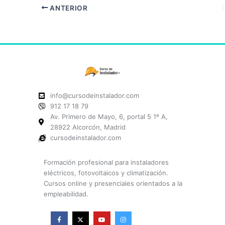
ANTERIOR
info@cursodeinstalador.com
912 17 18 79
Av. Primero de Mayo, 6, portal 5 1º A,
28922 Alcorcón, Madrid
cursodeinstalador.com
Formación profesional para instaladores
eléctricos, fotovoltaicos y climatización.
Cursos online y presenciales orientados a la
empleabilidad.
F
X
Y
I
a
-
o
n