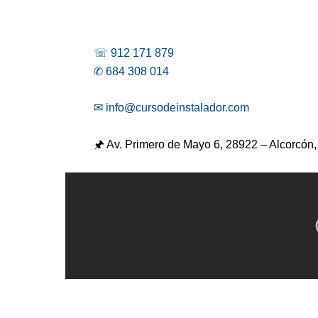
☏ 912 171 879
✆ 684 308 014
✉ info@cursodeinstalador.com
🖈 Av. Primero de Mayo 6,
28922 – Alcorcón,