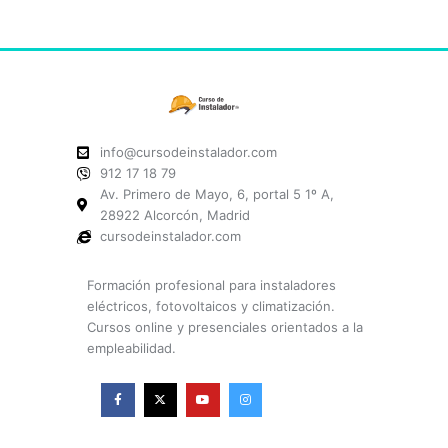
info@cursodeinstalador.com
912 17 18 79
Av. Primero de Mayo, 6, portal 5 1º A,
28922 Alcorcón, Madrid
cursodeinstalador.com
Formación profesional para instaladores
eléctricos, fotovoltaicos y climatización.
Cursos online y presenciales orientados a la
empleabilidad.
F
X
Y
I
a
-
o
n
c
t
u
s
e
w
t
t
b
i
u
a
o
t
b
g