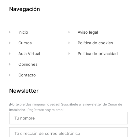
o
t
e
r
k
e
a
Navegación
-
r
m
f
Inicio
Aviso legal
Cursos
Política de cookies
Aula Virtual
Política de privacidad
Opiniones
Contacto
Newsletter
¡No te pierdas ninguna novedad! Suscríbete a la newsletter de Curso de
Instalador. ¡Regístrate hoy mismo!
Name
Email