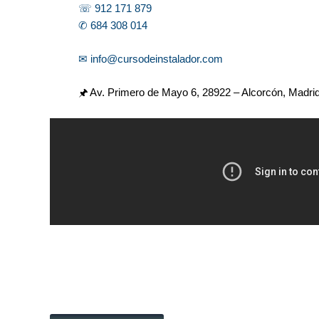
☏ 912 171 879
✆ 684 308 014
✉ info@cursodeinstalador.com
🖈 Av. Primero de Mayo 6,
28922 – Alcorcón, Madri