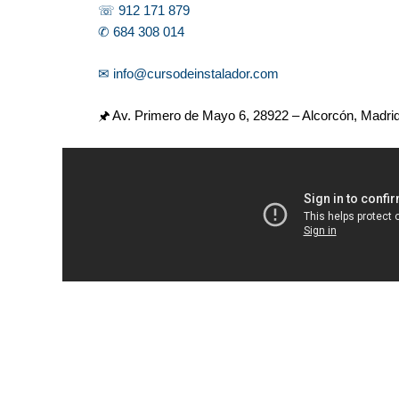
☏ 912 171 879
✆ 684 308 014
✉ info@cursodeinstalador.com
🖈 Av. Primero de Mayo 6,
28922 – Alcorcón, Madri