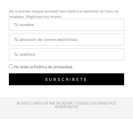
¡No te pierdas ninguna novedad! Suscríbete a la newsletter de Curso de
Instalador. ¡Regístrate hoy mismo!
Name
Email
Telefono
Privacidad
He leído la Política de privacidad.
SUBSCRIBETE
© 2025 CURSO DE INSTALADOR | TODOS LOS DERECHOS
RESERVADOS