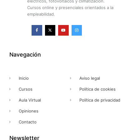
eléctricos, fotovoltaicos y climatización.
Cursos online y presenciales orientados a la
empleabilidad.
F
X
Y
I
a
-
o
n
c
t
u
s
e
w
t
t
b
i
u
a
o
t
b
g
o
t
e
r
k
e
a
Navegación
-
r
m
f
Inicio
Aviso legal
Cursos
Política de cookies
Aula Virtual
Política de privacidad
Opiniones
Contacto
Newsletter