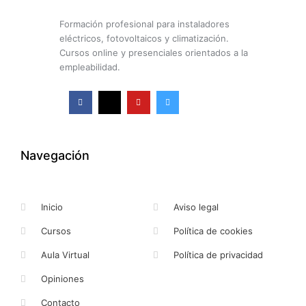
Formación profesional para instaladores
eléctricos, fotovoltaicos y climatización.
Cursos online y presenciales orientados a la
empleabilidad.
F
X
Y
I
a
-
o
n
c
t
u
s
e
w
t
t
b
i
u
a
o
t
b
g
o
t
e
r
k
e
a
Navegación
-
r
m
f
Inicio
Aviso legal
Cursos
Política de cookies
Aula Virtual
Política de privacidad
Opiniones
Contacto