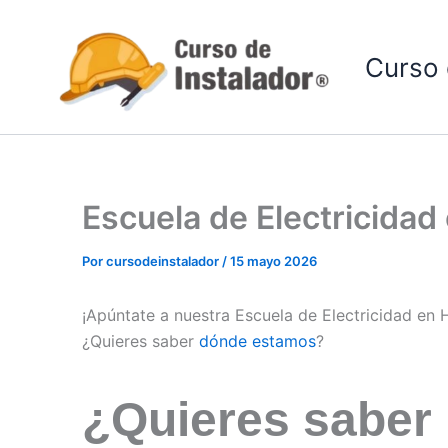
Ir
al
Curso 
contenido
Escuela de Electricida
Por
cursodeinstalador
/
15 mayo 2026
¡Apúntate a nuestra Escuela de Electricidad en
¿Quieres saber
dónde estamos
?
¿Quieres saber