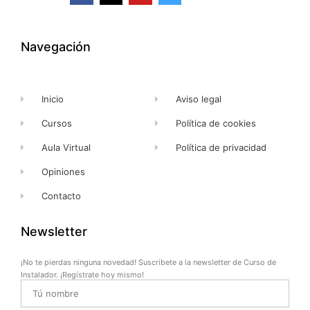
c
t
u
s
e
w
t
t
b
i
u
a
o
t
b
g
o
t
e
r
k
e
a
Navegación
-
r
m
f
Inicio
Aviso legal
Cursos
Política de cookies
Aula Virtual
Política de privacidad
Opiniones
Contacto
Newsletter
¡No te pierdas ninguna novedad! Suscríbete a la newsletter de Curso de
Instalador. ¡Regístrate hoy mismo!
Name