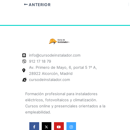
ANTERIOR
info@cursodeinstalador.com
912 17 18 79
Av. Primero de Mayo, 6, portal 5 1º A,
28922 Alcorcón, Madrid
cursodeinstalador.com
Formación profesional para instaladores
eléctricos, fotovoltaicos y climatización.
Cursos online y presenciales orientados a la
empleabilidad.
F
X
Y
I
a
-
o
n