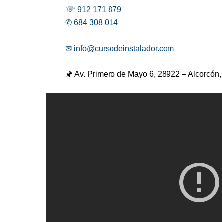
☏ 912 171 879
✆ 684 308 014
✉ info@cursodeinstalador.com
🖈 Av. Primero de Mayo 6,
28922 – Alcorcón,