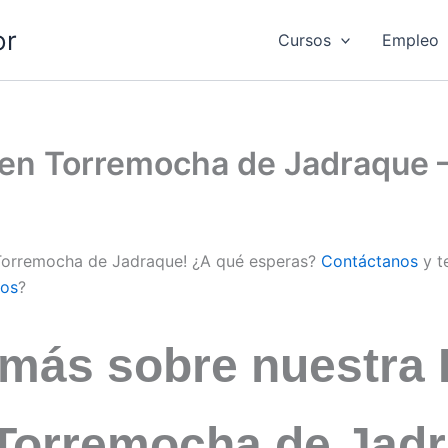
or
Cursos
Empleo
d en Torremocha de Jadraque
n Torremocha de Jadraque! ¿A qué esperas?
Contáctanos
y t
os
?
 más sobre nuestra 
n Torremocha de Jad