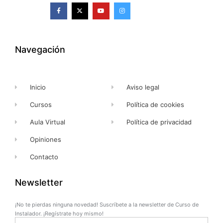
F
X
Y
I
a
-
o
n
c
t
u
s
e
w
t
t
b
i
u
a
o
t
b
g
o
t
e
r
k
e
a
Navegación
-
r
m
f
Inicio
Aviso legal
Cursos
Política de cookies
Aula Virtual
Política de privacidad
Opiniones
Contacto
Newsletter
¡No te pierdas ninguna novedad! Suscríbete a la newsletter de Curso de
Instalador. ¡Regístrate hoy mismo!
Name