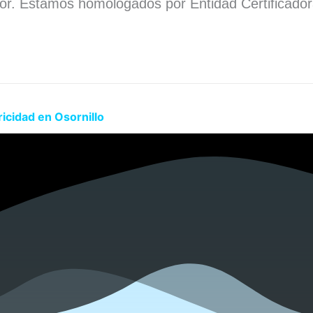
dor. Estamos homologados por Entidad Certificado
.
icidad en Osornillo