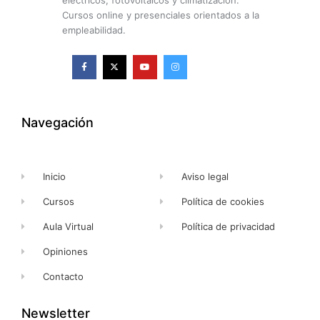
eléctricos, fotovoltaicos y climatización.
Cursos online y presenciales orientados a la
empleabilidad.
F
X
Y
I
a
-
o
n
c
t
u
s
e
w
t
t
b
i
u
a
o
t
b
g
o
t
e
r
k
e
a
Navegación
-
r
m
f
Inicio
Aviso legal
Cursos
Política de cookies
Aula Virtual
Política de privacidad
Opiniones
Contacto
Newsletter