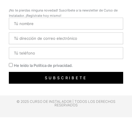
¡No te pierdas ninguna novedad! Suscríbete a la newsletter de Curso de
Instalador. ¡Regístrate hoy mismo!
Name
Email
Telefono
Privacidad
He leído la Política de privacidad.
SUBSCRIBETE
© 2025 CURSO DE INSTALADOR | TODOS LOS DERECHOS
RESERVADOS