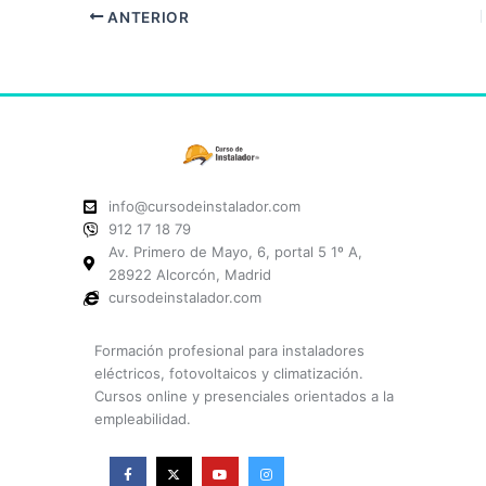
ANTERIOR
info@cursodeinstalador.com
912 17 18 79
Av. Primero de Mayo, 6, portal 5 1º A,
28922 Alcorcón, Madrid
cursodeinstalador.com
Formación profesional para instaladores
eléctricos, fotovoltaicos y climatización.
Cursos online y presenciales orientados a la
empleabilidad.
F
X
Y
I
a
-
o
n