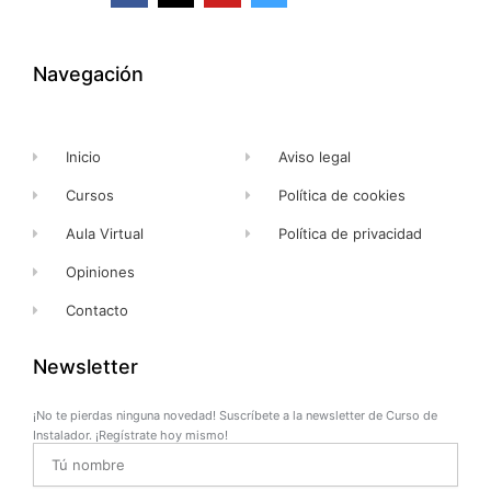
c
t
u
s
e
w
t
t
b
i
u
a
o
t
b
g
o
t
e
r
k
e
a
Navegación
-
r
m
f
Inicio
Aviso legal
Cursos
Política de cookies
Aula Virtual
Política de privacidad
Opiniones
Contacto
Newsletter
¡No te pierdas ninguna novedad! Suscríbete a la newsletter de Curso de
Instalador. ¡Regístrate hoy mismo!
Name