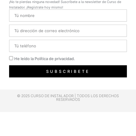
¡No te pierdas ninguna novedad! Suscríbete a la newsletter de Curso de
Instalador. ¡Regístrate hoy mismo!
Name
Email
Telefono
Privacidad
He leído la Política de privacidad.
SUBSCRIBETE
© 2025 CURSO DE INSTALADOR | TODOS LOS DERECHOS
RESERVADOS