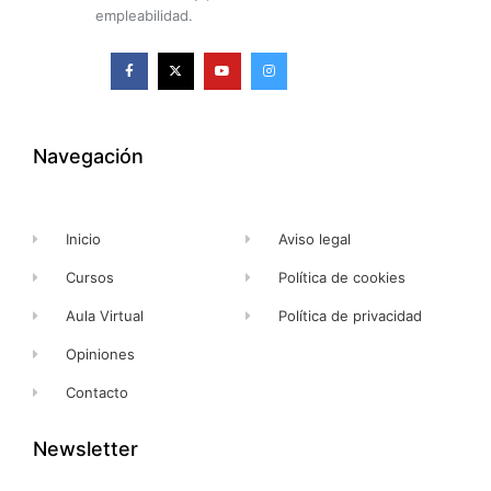
empleabilidad.
F
X
Y
I
a
-
o
n
c
t
u
s
e
w
t
t
b
i
u
a
o
t
b
g
o
t
e
r
k
e
a
Navegación
-
r
m
f
Inicio
Aviso legal
Cursos
Política de cookies
Aula Virtual
Política de privacidad
Opiniones
Contacto
Newsletter