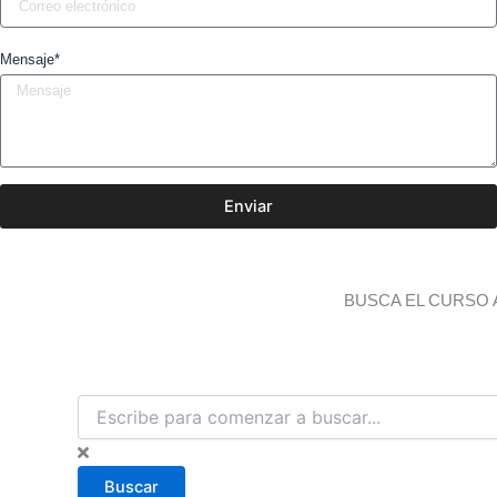
Mensaje*
Enviar
BUSCA EL CURSO 
B
u
s
c
Buscar
a