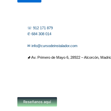
r
☏ 912 171 879
✆ 684 308 014
✉ info@cursodeinstalador.com
🖈 Av. Primero de Mayo 6,
28922 – Alcorcón, Madri
Reseñanos aquí