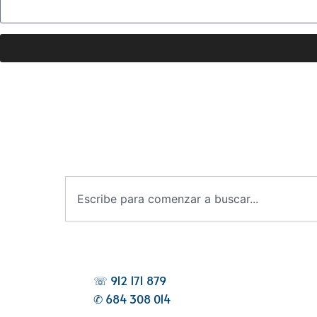
B
u
s
c
a
r
☏ 912 171 879
✆ 684 308 014