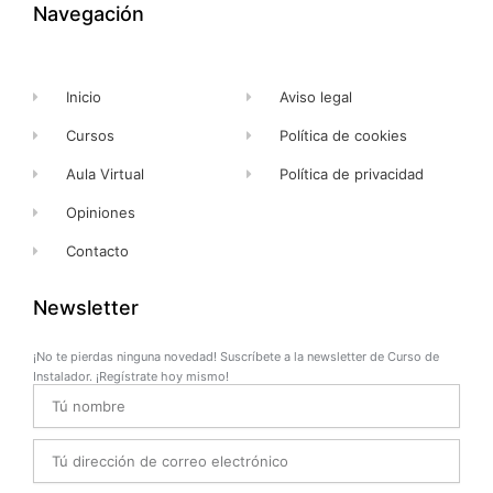
k
e
a
Navegación
-
r
m
f
Inicio
Aviso legal
Cursos
Política de cookies
Aula Virtual
Política de privacidad
Opiniones
Contacto
Newsletter
¡No te pierdas ninguna novedad! Suscríbete a la newsletter de Curso de
Instalador. ¡Regístrate hoy mismo!
Name
Email