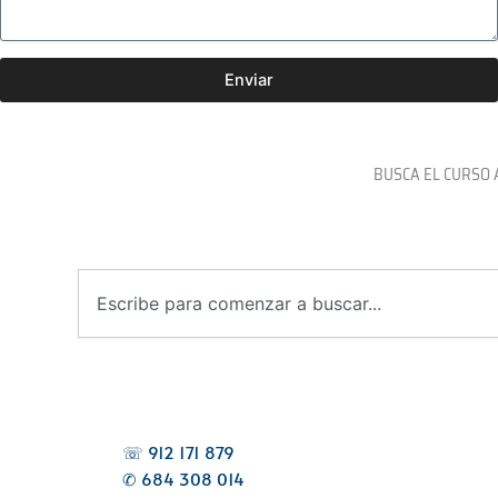
Enviar
BUSCA EL CURSO 
B
u
s
c
a
r
☏ 912 171 879
✆ 684 308 014