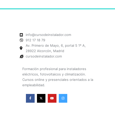
info@cursodeinstalador.com
912 17 18 79
Av. Primero de Mayo, 6, portal 5 1º A,
28922 Alcorcón, Madrid
cursodeinstalador.com
Formación profesional para instaladores
eléctricos, fotovoltaicos y climatización.
Cursos online y presenciales orientados a la
empleabilidad.
F
X
Y
I
a
-
o
n
c
t
u
s
e
w
t
t
b
i
u
a
o
t
b
g
o
t
e
r