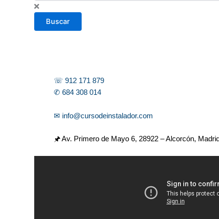
s
c
Buscar
a
r
☏ 912 171 879
✆ 684 308 014
✉ info@cursodeinstalador.com
🖈 Av. Primero de Mayo 6,
28922 – Alcorcón, Madri