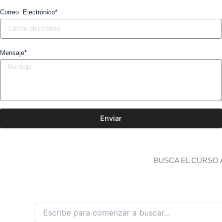
Correo Electrónico*
Mensaje*
Enviar
BUSCA EL CURSO 
B
u