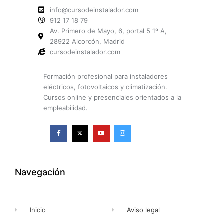
info@cursodeinstalador.com
912 17 18 79
Av. Primero de Mayo, 6, portal 5 1º A,
28922 Alcorcón, Madrid
cursodeinstalador.com
Formación profesional para instaladores
eléctricos, fotovoltaicos y climatización.
Cursos online y presenciales orientados a la
empleabilidad.
F
X
Y
I
a
-
o
n
c
t
u
s
e
w
t
t
b
i
u
a
o
t
b
g
o
t
e
r
k
e
a
Navegación
-
r
m
f
Inicio
Aviso legal