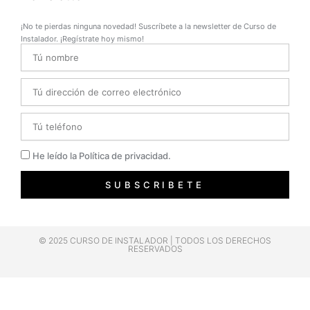
¡No te pierdas ninguna novedad! Suscríbete a la newsletter de Curso de
Instalador. ¡Regístrate hoy mismo!
Name
Email
Telefono
Privacidad
He leído la Política de privacidad.
SUBSCRIBETE
© 2025 CURSO DE INSTALADOR | TODOS LOS DERECHOS
RESERVADOS