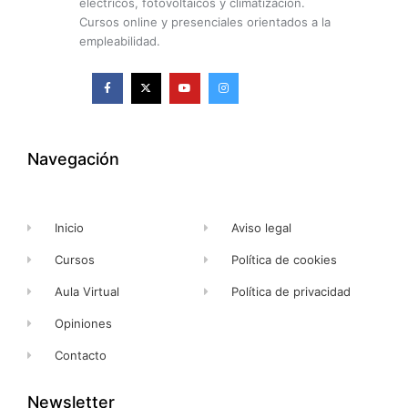
eléctricos, fotovoltaicos y climatización.
Cursos online y presenciales orientados a la
empleabilidad.
F
X
Y
I
a
-
o
n
c
t
u
s
e
w
t
t
b
i
u
a
o
t
b
g
o
t
e
r
k
e
a
Navegación
-
r
m
f
Inicio
Aviso legal
Cursos
Política de cookies
Aula Virtual
Política de privacidad
Opiniones
Contacto
Newsletter