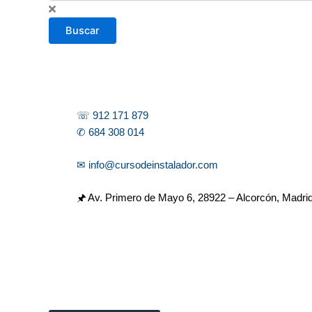
s
c
Buscar
a
r
☏ 912 171 879
✆ 684 308 014
✉ info@cursodeinstalador.com
🖈 Av. Primero de Mayo 6,
28922 – Alcorcón, Madri