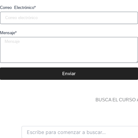
Correo Electrónico*
Mensaje*
Enviar
BUSCA EL CURSO 
B
u