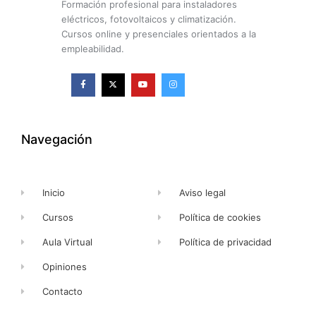
Formación profesional para instaladores
eléctricos, fotovoltaicos y climatización.
Cursos online y presenciales orientados a la
empleabilidad.
F
X
Y
I
a
-
o
n
c
t
u
s
e
w
t
t
b
i
u
a
o
t
b
g
o
t
e
r
k
e
a
Navegación
-
r
m
f
Inicio
Aviso legal
Cursos
Política de cookies
Aula Virtual
Política de privacidad
Opiniones
Contacto