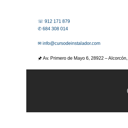
☏ 912 171 879
✆ 684 308 014
✉ info@cursodeinstalador.com
🖈 Av. Primero de Mayo 6,
28922 – Alcorcón,