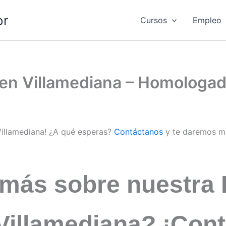
or
Cursos
Empleo
d en Villamediana – Homologa
 Villamediana! ¿A qué esperas?
Contáctanos
y te daremos m
 más sobre nuestra 
 Villamediana? ¡Con