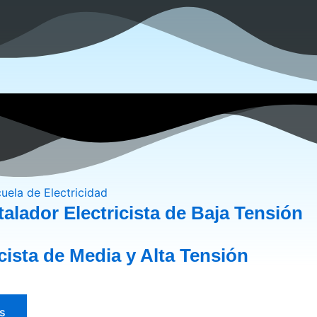
alador Electricista de Baja Tensión
icista de Media y Alta Tensión
s