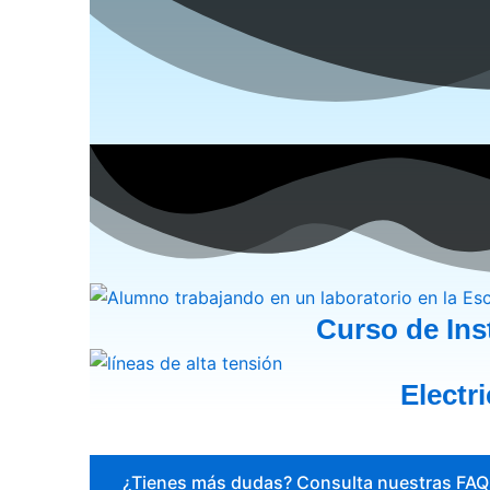
Curso de Inst
Electr
¿Tienes más dudas? Consulta nuestras FAQ