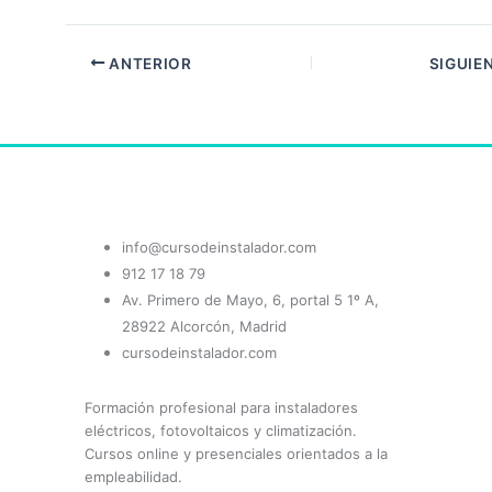
ANTERIOR
SIGUIE
info@cursodeinstalador.com
912 17 18 79
Av. Primero de Mayo, 6, portal 5 1º A,
28922 Alcorcón, Madrid
cursodeinstalador.com
Formación profesional para instaladores
eléctricos, fotovoltaicos y climatización.
Cursos online y presenciales orientados a la
empleabilidad.