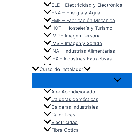
ELE – Electricidad y Electrónica
ENA – Energía y Agua
FME – Fabricación Mecánica
HOT – Hostelería y Turismo
IMP – Imagen Personal
IMS – Imagen y Sonido
INA – Industrias Alimentarias
IEX – Industrias Extractivas
IFC – Informática y Comunicaciones
Curso de Instalador
IMA – Instalación y Mantenimiento
MAM – Madera, Mueble y Corcho
MAP – Marítimo Pesquera
Aire Acondicionado
QUI – Química
Calderas domésticas
SAN – Sanidad
Calderas Industriales
SEA – Seguridad y Medio Ambiente
Caloríficas
SSC – Servicios Socioculturales y 
Electricidad
TCP – Textil, Confección y Piel
Fibra Óptica