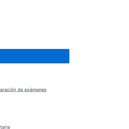
eparación de exámenes
taria