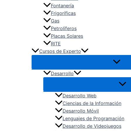
TMV – Transporte y Mantenimiento 
Fontanería
VIC – Vidrio y Cerámica
Frigoríficas
Gas
Petrolíferos
Placas Solares
RITE
Cursos de Experto
Desarrollo
Desarrollo Web
Ciencias de la Información
Desarrollo Móvil
Lenguajes de Programación
Desarrollo de Videojuegos