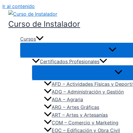
Ir al contenido
Curso de Instalador
Cursos
Certificados Profesionales
AFD – Actividades Físicas y Deport
ADG – Administración y Gestión
AGA – Agraria
ARG – Artes Gráficas
ART – Artes y Artesanías
COM – Comercio y Marketing
EOC – Edificación y Obra Civil