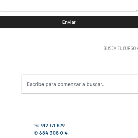
Enviar
BUSCA EL CURSO 
B
u
s
c
a
r
☏ 912 171 879
✆ 684 308 014