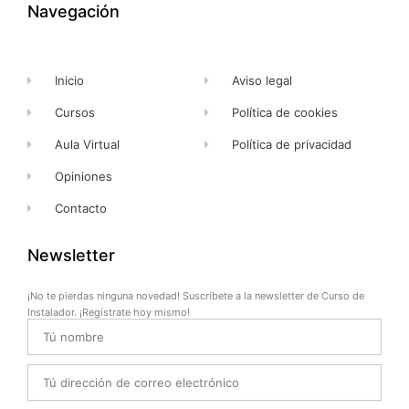
k
e
a
Navegación
-
r
m
f
Inicio
Aviso legal
Cursos
Política de cookies
Aula Virtual
Política de privacidad
Opiniones
Contacto
Newsletter
¡No te pierdas ninguna novedad! Suscríbete a la newsletter de Curso de
Instalador. ¡Regístrate hoy mismo!
Name
Email