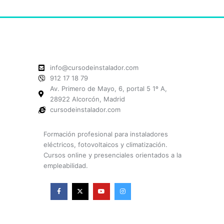
info@cursodeinstalador.com
912 17 18 79
Av. Primero de Mayo, 6, portal 5 1º A,
28922 Alcorcón, Madrid
cursodeinstalador.com
Formación profesional para instaladores
eléctricos, fotovoltaicos y climatización.
Cursos online y presenciales orientados a la
empleabilidad.
F
X
Y
I
a
-
o
n
c
t
u
s
e
w
t
t
b
i
u
a
o
t
b
g
o
t
e
r