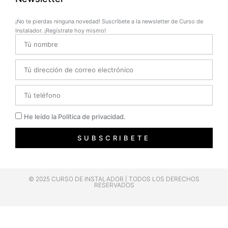
¡No te pierdas ninguna novedad! Suscríbete a la newsletter de Curso de
Instalador. ¡Regístrate hoy mismo!
Name
Email
Telefono
Privacidad
He leído la Política de privacidad.
SUBSCRIBETE
© 2025 CURSO DE INSTALADOR | TODOS LOS DERECHOS
RESERVADOS