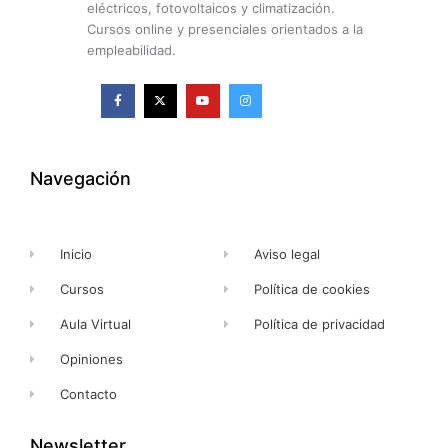
eléctricos, fotovoltaicos y climatización.
Cursos online y presenciales orientados a la
empleabilidad.
F
X
Y
I
a
-
o
n
c
t
u
s
e
w
t
t
b
i
u
a
o
t
b
g
o
t
e
r
k
e
a
Navegación
-
r
m
f
Inicio
Aviso legal
Cursos
Política de cookies
Aula Virtual
Política de privacidad
Opiniones
Contacto
Newsletter