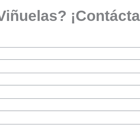
 Viñuelas? ¡Contáct