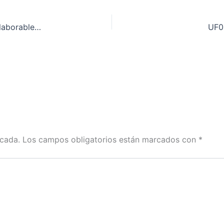
MP0122: Módulo de prácticas profesionales no laborables de eficiencia energética de edificios
UF03
icada.
Los campos obligatorios están marcados con
*