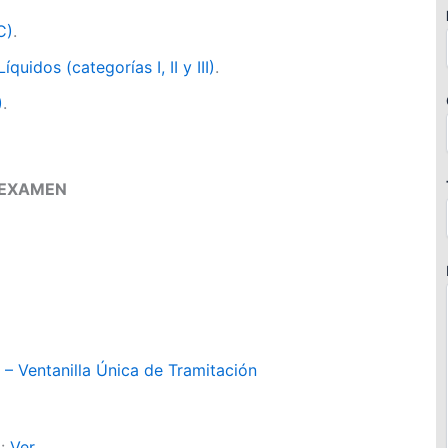
C)
.
quidos (categorías I, II y III)
.
)
.
L EXAMEN
1
l – Ventanilla Única de Tramitación
d:
Ver