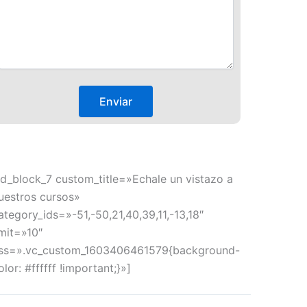
td_block_7 custom_title=»Echale un vistazo a
uestros cursos»
ategory_ids=»-51,-50,21,40,39,11,-13,18″
imit=»10″
ss=».vc_custom_1603406461579{background-
olor: #ffffff !important;}»]