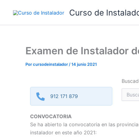
Ir
Curso de Instalad
al
contenido
Examen de Instalador d
Por
cursodeinstalador
/
14 junio 2021
Buscad
Buscar
912 171 879
por:
CONVOCATORIA
Se ha abierto la convocatoria en las provinci
instalador en este año 2021: