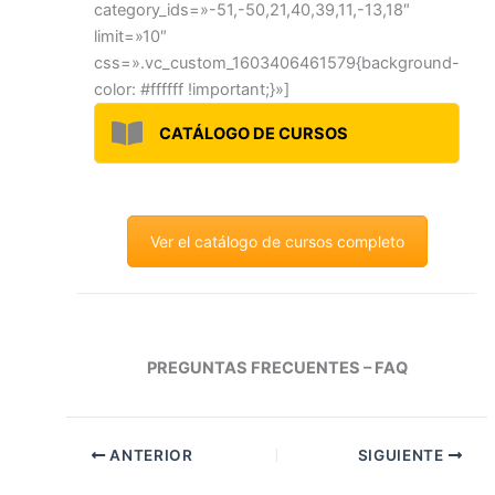
category_ids=»-51,-50,21,40,39,11,-13,18″
limit=»10″
css=».vc_custom_1603406461579{background-
color: #ffffff !important;}»]
CATÁLOGO DE CURSOS
Ver el catálogo de cursos completo
PREGUNTAS FRECUENTES – FAQ
ANTERIOR
SIGUIENTE