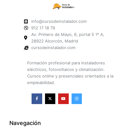
info@cursodeinstalador.com
912 17 18 79
Av. Primero de Mayo, 6, portal 5 1º A,
28922 Alcorcón, Madrid
cursodeinstalador.com
Formación profesional para instaladores
eléctricos, fotovoltaicos y climatización.
Cursos online y presenciales orientados a la
empleabilidad.
F
X
Y
I
a
-
o
n
c
t
u
s
e
w
t
t
b
i
u
a
o
t
b
g
o
t
e
r
k
e
a
Navegación
-
r
m
f