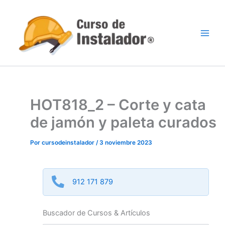
Ir
al
contenido
HOT818_2 – Corte y cata
de jamón y paleta curados
Por
cursodeinstalador
/
3 noviembre 2023
912 171 879
Buscador de Cursos & Artículos