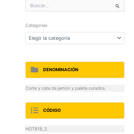
Buscar
por:
Categorías
Categorías
DENOMINACIÓN
Corte y cata de jamón y paleta curados.
CÓDIGO
HOT818_2.